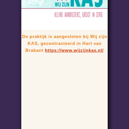
De praktijk is aangesloten bij Wij zijn
KAS, gecontracteerd in Hart van
Brabant
https://www.wijzijnkas.nl/